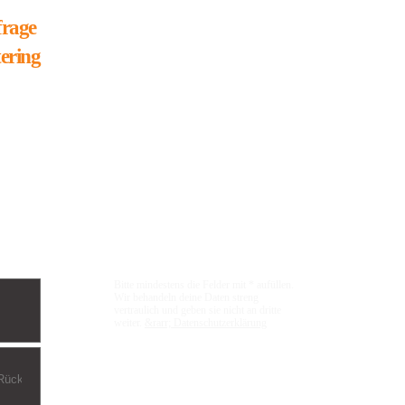
rage
ering
Bitte mindestens die Felder mit * aufüllen.
Wir behandeln deine Daten streng
vertraulich und geben sie nicht an dritte
weiter.
&rarr; Datenschutzerklärung