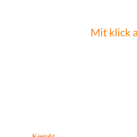
Ob Catering, Food-Truck, Ap
bei uns 
Mit klick 
Kontakt