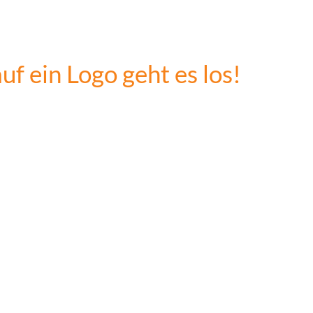
rés Ski im Lari-Fari oder Fer
seid ihr genau richtig.
auf ein Logo geht es los!