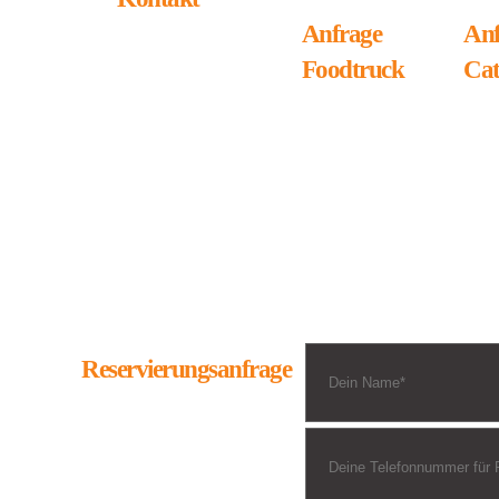
Anfrage
Anf
Johann Franzoi
Foodtruck
Cat
Außergasse 31
A - 6700 Bludenz
Telefon: 0664 54 66
330
E-Mail:
office@franzoi.at
Impressum
|
Datenschutzerklärung
Reservierungsanfrage